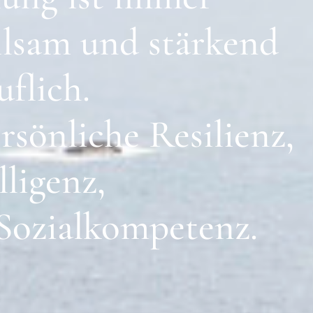
ilsam
und
stärkend
uflich.
rsönliche
Resilienz,
lligenz,
Sozialkompetenz.