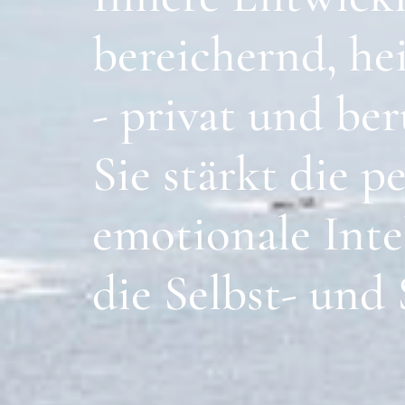
bereichernd,
he
-
privat
und
ber
Sie
stärkt
die
pe
emotionale
Inte
die
Selbst-
und