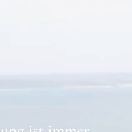
lung
ist
immer